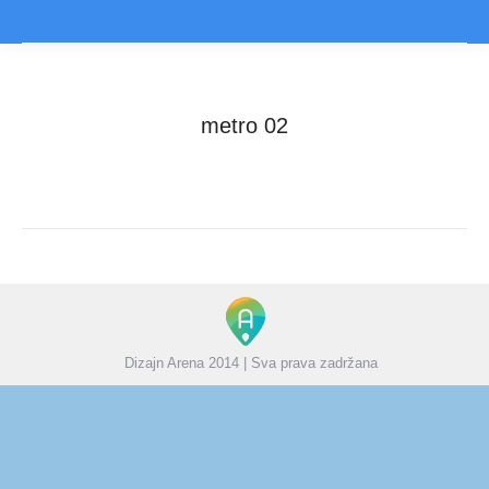
metro 02
You are here:
Home
Slider
metro 02
Dizajn Arena 2014 | Sva prava zadržana