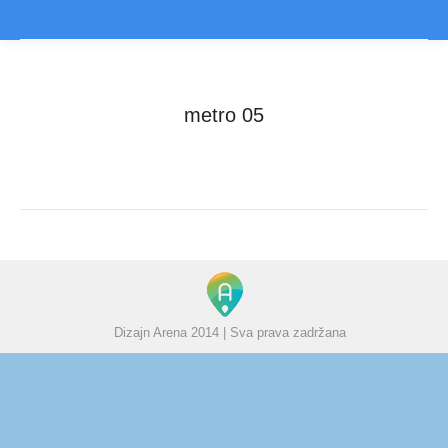
metro 05
You are here:
Home
Slider
metro 05
Dizajn Arena 2014 | Sva prava zadržana