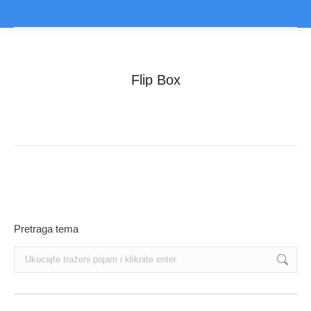
Flip Box
You are here:
Home
Element
Flip Box
Pretraga tema
Search: