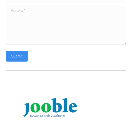
Poruka *
Submit