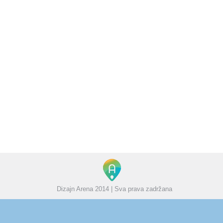
Značaj Facebook–a za mali biznis
Blog
od
Boris
29/04/2015
Ostavite komentar
Pre nekoliko godina, kada je Mark Zukerberg smislio
koncept svoje socijalne mreže i nazvao je Facebook,
verovatno nije ni slutio šta će od nje postati u
budućnosti – najpopularniji web sajt svog vremena.
Facebook je bukvalno napravio revoluciju na polju
društvenih mreža. Sa preko 700 miliona aktivnih
korisnika, to je definitivno najveća platforma na kojoj…
Dizajn Arena 2014 | Sva prava zadržana