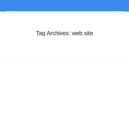
Tag Archives:
web site
You are here:
Home
Entries tagged with "web site"