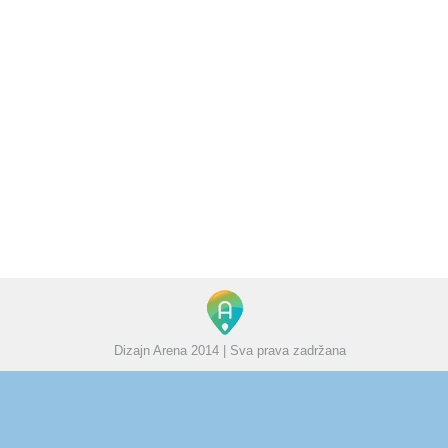
Kako očistiti web stranicu od virusa ?
Blog
od
Boris
27/10/2014
Ostavite komentar
Zlonamjerni softver (engl. malware) je svaki
zlonamjerni softver koji je napravljen tako da se
neprimjetno ubaci u računarski sistem i napravi neku
vrstu štete. Malware može biti virus, crv, trojanski konj,
spyware, adware ili neki drugi štetni program. Viruse tj.
uopšteno rečeno maliciozan softver, možete “pokupi”
na puno načina i ova vrsta zlonamjernog softvera
vrlo…
Dizajn Arena 2014 | Sva prava zadržana