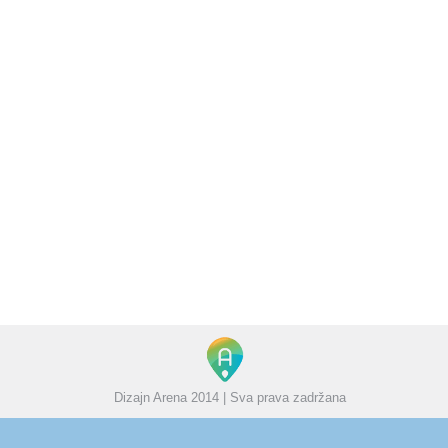
Prednosti Kompanije koja ima web sajt
Blog
od
Boris
27/10/2014
Ostavite komentar
Možda ste se zapitali, “Trebali nam uopšte web
stranica ? Već imamo letak i katalog … Reklamirali
smo se u novinama i na lokalnoj TV.“ Putem web
stranice, vaši proizvodi i usluge su dostupne globalno,
pravim potencijalnim kupcima 24 sata, 365 dana u
godini. Sve više ljudi će koristiti Internet za prve i
najbliže informacije…
Dizajn Arena 2014 | Sva prava zadržana