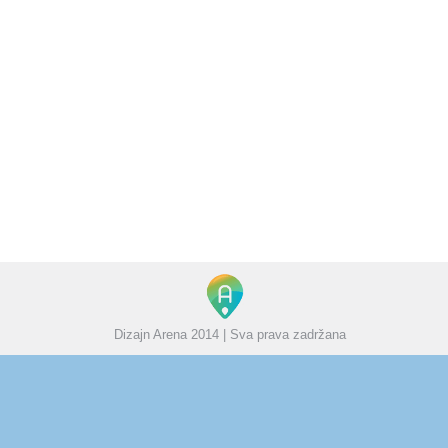
The7 Categories List
od
Boris
22/04/2023
The7 Simple Posts
od
Boris
22/04/2023
The7 Simple Posts Carousel
od
Boris
22/04/2023
Dizajn Arena 2014 | Sva prava zadržana